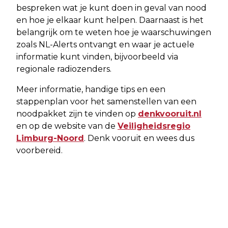
bespreken wat je kunt doen in geval van nood
en hoe je elkaar kunt helpen. Daarnaast is het
belangrijk om te weten hoe je waarschuwingen
zoals NL-Alerts ontvangt en waar je actuele
informatie kunt vinden, bijvoorbeeld via
regionale radiozenders.
Meer informatie, handige tips en een
stappenplan voor het samenstellen van een
noodpakket zijn te vinden op
denkvooruit.nl
en op de website van de
Veiligheidsregio
Limburg-Noord
. Denk vooruit en wees dus
voorbereid.
Vorig artikel
Volgend artikel
MEER LAADPALEN IN ECHT-SUSTEREN
VERBREDING A2 KAN DOORGAAN